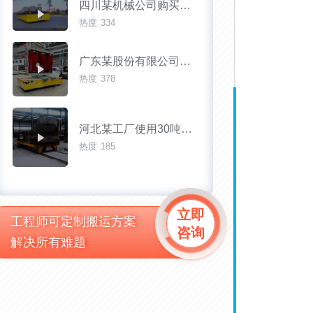
四川某机械公司购买使用30吨液压升降无轨道车
热度
334
广东某股份有限公司使用20吨无轨地平车运输变压器
热度
378
河北某工厂使用30吨电动轨道运输车的现场
热度
185
立即
工程师可定制搬运方案
咨询
解决所有难题