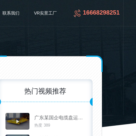
16668298251
联系我们
VR实景工厂
热门视频推荐
广东某国企电缆盘运输滚轴输送轨道运输车
热度
389